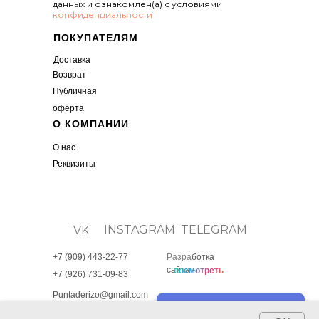
данных и ознакомлен(а) с условиями
конфиденциальности
ПОКУПАТЕЛЯМ
Доставка
Возвр
ат
Публичная
оферта
О КОМПАНИИ
О нас
Реквизиты
INSTAGRAM
TELEGRAM
VK
+7 (909) 443-22-77
Разра
ботка
сайта -
посмотреть
+7 (926) 731-09-83
Puntaderizo@gmail.com