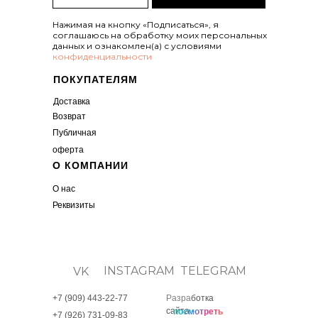
Нажимая на кнопку «Подписаться», я
соглашаюсь на обработку моих персональных
данных и ознакомлен(а) с условиями
конфиденциальности
ПОКУПАТЕЛЯМ
Доставка
Возвр
ат
Публичная
оферта
О КОМПАНИИ
О нас
Реквизиты
INSTAGRAM
TELEGRAM
VK
+7 (909) 443-22-77
Разра
ботка
сайта -
посмотреть
+7 (926) 731-09-83