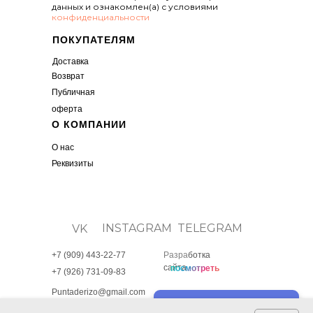
данных и ознакомлен(а) с условиями
конфиденциальности
ПОКУПАТЕЛЯМ
Доставка
Возвр
ат
Публичная
оферта
О КОМПАНИИ
О нас
Реквизиты
INSTAGRAM
TELEGRAM
VK
+7 (909) 443-22-77
Разра
ботка
сайта -
посмотреть
+7 (926) 731-09-83
Puntaderizo@gmail.com